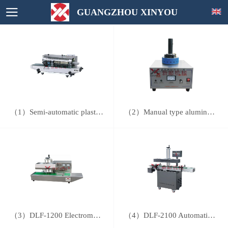
GUANGZHOU XINYOU
（1）Semi-automatic plastic film sealing machine
（2）Manual type aluminum foil sealing machine
（3）DLF-1200 Electromagnetism inductor Aluminun foils sealer
（4）DLF-2100 Automatic aluminum foil sealing machine